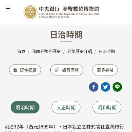
中央銀行 券幣數位博物館
日治時期
首頁
我國券幣的歷史
券幣歷史介紹
日治時期
延伸閱讀
語音導覽
更多券幣
分享至Facebook
分享至twitt
分享至LI
明治時期
大正時期
昭和時期
明治32年（西元1899年），日本設立之株式會社臺灣銀行